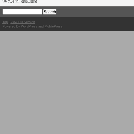
5th 九月 11.
迴響已關閉
Top
|
View Full Version
Powered By
WordPress
and
MobilePress
.