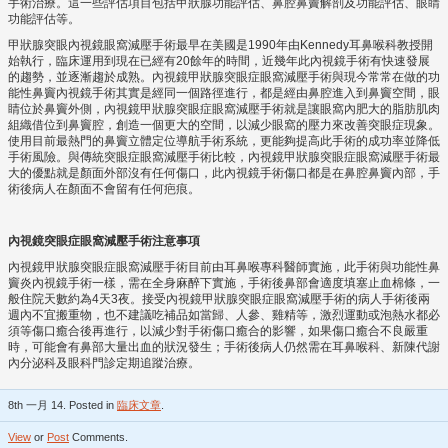
手術治療。這一些評估項目包括甲狀腺功能評估、鼻腔鼻竇解剖及功能評估、眼睛
功能評估等。
甲狀腺突眼內視鏡眼窩減壓手術最早在美國是1990年由Kennedy耳鼻喉科教授開
始執行，臨床運用到現在已經有20餘年的時間，近幾年此內視鏡手術有快速發展
的趨勢，並逐漸趨於成熟。內視鏡甲狀腺突眼症眼窩減壓手術與現今常常在做的功
能性鼻竇內視鏡手術其實是經同一個路徑進行，都是經由鼻腔進入到鼻竇空間，眼
睛位於鼻竇外側，內視鏡甲狀腺突眼症眼窩減壓手術就是讓眼窩內肥大的脂肪肌肉
組織借位到鼻竇腔，創造一個更大的空間，以減少眼窩的壓力來改善突眼症現象。
使用目前最熱門的鼻竇立體定位導航手術系統，更能夠提高此手術的成功率並降低
手術風險。與傳統突眼症眼窩減壓手術比較，內視鏡甲狀腺突眼症眼窩減壓手術最
大的優點就是顏面外部沒有任何傷口，此內視鏡手術傷口都是在鼻腔鼻竇內部，手
術後病人在顏面不會留有任何疤痕。
內視鏡突眼症
眼窩減壓
手術注意事項
內視鏡甲狀腺突眼症眼窩減壓手術目前由耳鼻喉專科醫師實施，此手術與功能性鼻
竇炎內視鏡手術一樣，需在全身麻醉下實施，手術後鼻部會適度填塞止血棉條，一
般住院天數約為4天3夜。接受內視鏡甲狀腺突眼症眼窩減壓手術的病人手術後兩
週內不宜搬重物，也不建議吃補品如當歸、人參、雞精等，激烈運動或泡熱水都必
須等傷口癒合後再進行，以減少對手術傷口癒合的影響，如果傷口癒合不良嚴重
時，可能會有鼻部大量出血的狀況發生；手術後病人仍然需在耳鼻喉科、新陳代謝
內分泌科及眼科門診定期追蹤治療。
8th 一月 14. Posted in
臨床文章
.
View
or
Post
Comments.