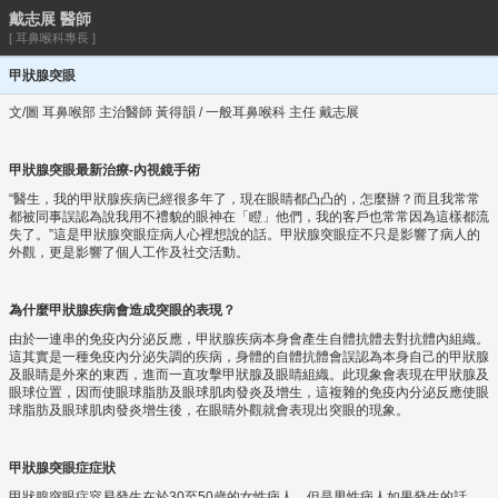
戴志展 醫師
[ 耳鼻喉科專長 ]
甲狀腺突眼
文/圖 耳鼻喉部 主治醫師 黃得韻 / 一般耳鼻喉科 主任 戴志展
甲狀腺突眼最新治療-內視鏡手術
“醫生，我的甲狀腺疾病已經很多年了，現在眼睛都凸凸的，怎麼辦？而且我常常
都被同事誤認為說我用不禮貌的眼神在「瞪」他們，我的客戶也常常因為這樣都流
失了。”這是甲狀腺突眼症病人心裡想說的話。甲狀腺突眼症不只是影響了病人的
外觀，更是影響了個人工作及社交活動。
為什麼甲狀腺疾病會造成突眼的表現？
由於一連串的免疫內分泌反應，甲狀腺疾病本身會產生自體抗體去對抗體內組織。
這其實是一種免疫內分泌失調的疾病，身體的自體抗體會誤認為本身自己的甲狀腺
及眼睛是外來的東西，進而一直攻擊甲狀腺及眼睛組織。此現象會表現在甲狀腺及
眼球位置，因而使眼球脂肪及眼球肌肉發炎及增生，這複雜的免疫內分泌反應使眼
球脂肪及眼球肌肉發炎增生後，在眼睛外觀就會表現出突眼的現象。
甲狀腺突眼症症狀
甲狀腺突眼症容易發生在於30至50歲的女性病人，但是男性病人如果發生的話，