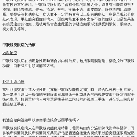
會有較嚴重的表現。甲狀腺突眼症除了會有外觀的影響之外，還會有可能造成視力
模糊、眼睛異物感、畏光、流淚、複視、疼痛不適、眼皮凹陷、眼球周圍組織腫
脹、斜視等等其他症狀，病人並不一定同時會有以上所有的症狀，多是呈現部分症
狀來表現。甲狀腺突眼症的病人一開始可能並不會有太多不適的症狀，但是如果沒
有接受適當的治療，最後可能會產生嚴重的併發症如眼球活動受到限制、眼瞼炎、
視力喪失等等。
甲狀腺突眼症的治療
內科治療
甲狀腺突眼症在初期急性期時適合以內科治療，包括眼睛潤滑劑、藥物控制甲狀腺
功能、口服或注射類固醇等方式。
外科手術治療
當甲狀腺突眼症進入慢性期（亦稱甲狀腺功能穩定期）時，適合以外科手術治療，
第一階段可以以一般傳統突眼症眼窩減壓術手術或新近的內視鏡突眼症眼窩減壓手
術來處理。較嚴重的病人可能還需接受第二階段的斜視矯正手術，甚至第三階段的
眼瞼矯正手術。
我適合做內視鏡甲狀腺突眼症
眼窩減壓
手術嗎？
甲狀腺突眼症病人在甲狀腺功能穩定時期，需同時由內分泌新陳代謝專科醫師、耳
鼻喉專科醫師及眼專科醫師來共同評估是否適合接受內視鏡甲狀腺突眼症眼窩減壓