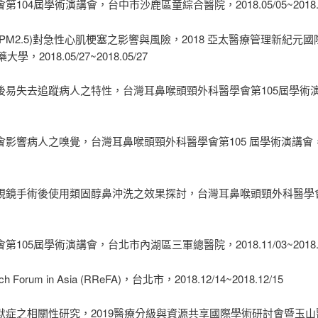
第104屆學術演講會，台中市沙鹿區童綜合醫院，2018.05/05~2018.0
粒(PM2.5)對急性心肌梗塞之影響與風險，2018 亞太醫療管理新紀
018.05/27~2018.05/27
術術後易失去追蹤病人之特性，台灣耳鼻喉頭頸外科醫學會第105屆學術
是否會影響病人之嗅覺，台灣耳鼻喉頭頸外科醫學會第105 屆學術演講
竇內視鏡手術後使用類固醇鼻沖洗之效果探討，台灣耳鼻喉頭頸外科醫學
第105屆學術演講會，台北市內湖區三軍總醫院，2018.11/03~2018.1
earch Forum in Asia (RReFA)，台北市，2018.12/14~2018.12/15
茲海默症之相關性研究，2019醫療分級與資源共享國際學術研討會暨玉