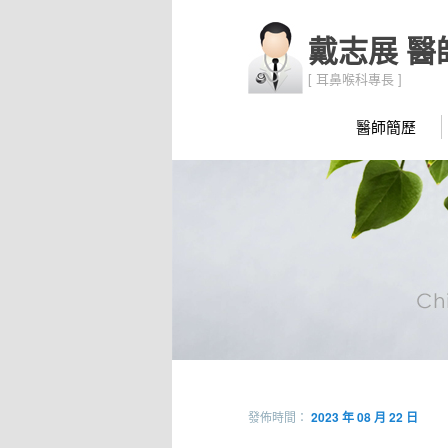
主選單
跳到主內容
戴志展 醫
[ 耳鼻喉科專長 ]
醫師簡歷
發佈時間：
2023 年 08 月 22 日