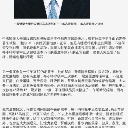
中國醫藥大學附設醫院耳鼻喉部科主任戴志展醫師。 戴志展醫師／提供
中國醫藥大學附設醫院耳鼻喉部科主任戴志展醫師表示，曾有位高中男生由媽媽帶
著來就醫，他的BMI（身體質量指數）正常，但是有睡眠呼吸中止的問題，不僅學
習受到影響，脾氣也非常暴躁，與家人吵架就會摔電視或電腦，經過手術治療後，
每小時呼吸中止次數從原本39.2的重度降到2.6的正常範圍，整個人完全變了個
樣，情緒也趨於穩定、溫和。
另一個案例是一位年近70的老農夫，他的BMI（身體質量指數）接近29，屬於過
度肥胖類型，他有高血壓，每小時呼吸中止次數45，屬於重度呼吸中止，不僅嚴
重打鼾、白天嗜睡、整天疲倦、呼吸困難，甚至在騎摩托車的時候都會睡著，太太
要一直搖他，以避免發生車禍意外。患者經由舌根懸吊術治療後，每小時呼吸中止
次數從45降到15，屬於輕、中度，不僅睡眠品質大幅提升，午睡時間縮短，因為
睡眠呼吸中止造成的腦部缺氧問題也明顯改善。
戴志展醫師說，根據美國睡眠醫學會的標準，每小時呼吸中止次數低於5為正常範
圍，5至15為輕度，15至30為中度，30以上為重度睡眠呼吸中止症。阻塞性睡眠
呼吸中止症的症狀，除了大家熟知的嗜睡、打鼾、會影響心血管疾病、導致猝死
外，也會造成大腦退化、記憶力衰退；腎臟疾病、排水功能異常、頻尿、夜尿、臟
器積水等循環系統問題；降低免疫力和代謝；糖尿病、血糖代謝異常等問題。